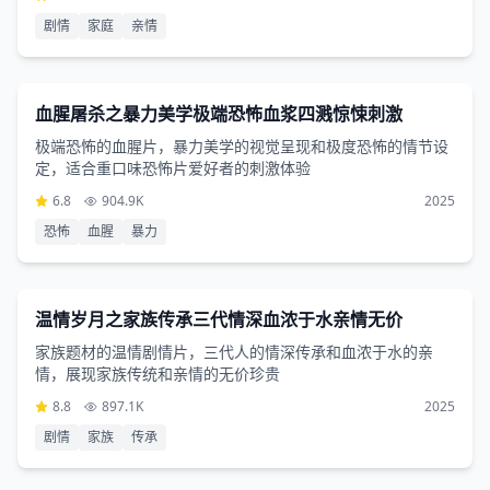
剧情
家庭
亲情
恐怖片
1小时23分钟
血腥屠杀之暴力美学极端恐怖血浆四溅惊悚刺激
极端恐怖的血腥片，暴力美学的视觉呈现和极度恐怖的情节设
定，适合重口味恐怖片爱好者的刺激体验
6.8
904.9K
2025
恐怖
血腥
暴力
剧情片
2小时42分钟
温情岁月之家族传承三代情深血浓于水亲情无价
家族题材的温情剧情片，三代人的情深传承和血浓于水的亲
情，展现家族传统和亲情的无价珍贵
8.8
897.1K
2025
剧情
家族
传承
动作片