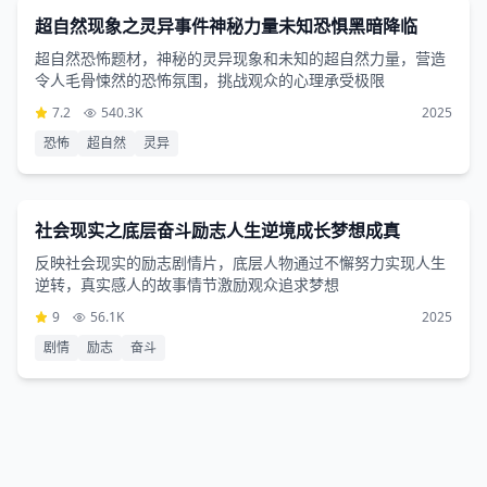
1小时39分钟
超自然现象之灵异事件神秘力量未知恐惧黑暗降临
超自然恐怖题材，神秘的灵异现象和未知的超自然力量，营造
令人毛骨悚然的恐怖氛围，挑战观众的心理承受极限
7.2
540.3K
2025
恐怖
超自然
灵异
剧情片
3小时10分钟
社会现实之底层奋斗励志人生逆境成长梦想成真
反映社会现实的励志剧情片，底层人物通过不懈努力实现人生
逆转，真实感人的故事情节激励观众追求梦想
9
56.1K
2025
剧情
励志
奋斗