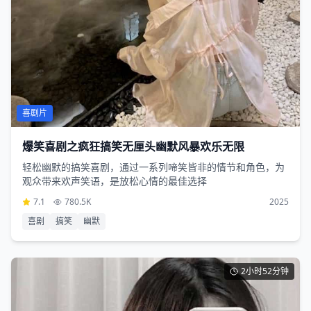
喜剧片
爆笑喜剧之疯狂搞笑无厘头幽默风暴欢乐无限
轻松幽默的搞笑喜剧，通过一系列啼笑皆非的情节和角色，为
观众带来欢声笑语，是放松心情的最佳选择
7.1
780.5K
2025
喜剧
搞笑
幽默
2小时52分钟