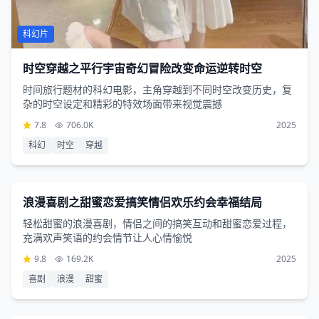
科幻片
时空穿越之平行宇宙奇幻冒险改变命运逆转时空
时间旅行题材的科幻电影，主角穿越到不同时空改变历史，复
杂的时空设定和精彩的特效场面带来视觉震撼
7.8
706.0K
2025
科幻
时空
穿越
喜剧片
2小时52分钟
浪漫喜剧之甜蜜恋爱搞笑情侣欢乐约会幸福结局
轻松甜蜜的浪漫喜剧，情侣之间的搞笑互动和甜蜜恋爱过程，
充满欢声笑语的约会情节让人心情愉悦
9.8
169.2K
2025
喜剧
浪漫
甜蜜
恐怖片