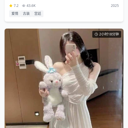
7.2
43.6K
2025
爱情
古装
宫廷
2小时18分钟