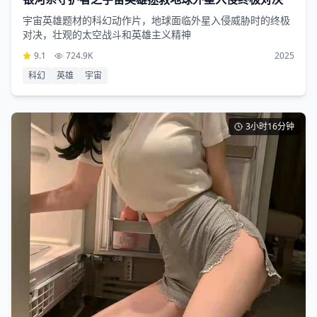
宇宙英雄题材的科幻动作片，地球面临外星入侵威胁时的终极
对决，壮观的太空战斗和英雄主义精神
9.1
724.9K
2025
科幻
英雄
宇宙
3小时16分钟