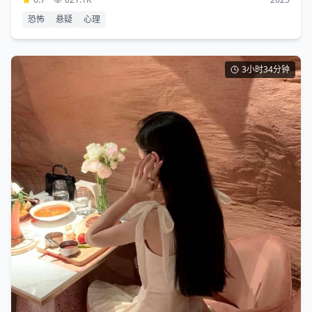
恐怖
悬疑
心理
3小时34分钟